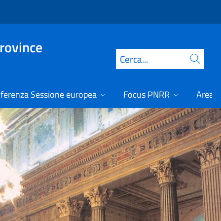
Province
Cerca
ferenza Sessione europea
Focus PNRR
Area r