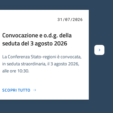
31/07/2026
Convocazione e o.d.g. della
Conv
seduta del 3 agosto 2026
sedu
La Conferenza Stato-regioni è convocata,
La Con
in seduta straordinaria, il 3 agosto 2026,
seduta
alle ore 10:30.
2026, 
ordine
SCOPRI TUTTO
SCOPR