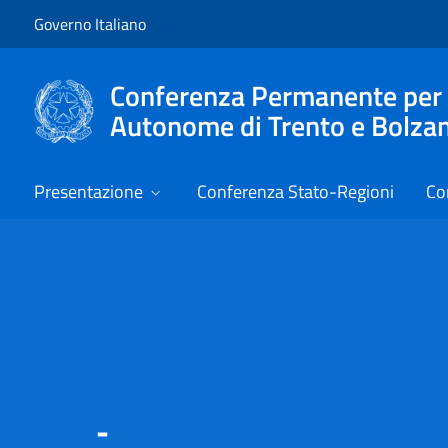
Vai al contenuto
Vai alla navigazione del sito
Governo Italiano
Conferenza Permanente per i r
Autonome di Trento e Bolza
Presentazione
Conferenza Stato-Regioni
Co
Primo piano
-