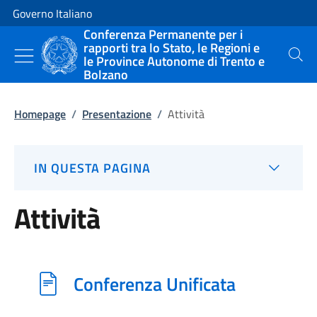
Vai al contenuto
Vai alla navigazione del sito
Governo Italiano
Conferenza Permanente per i
rapporti tra lo Stato, le Regioni e
le Province Autonome di Trento e
Cerca
Bolzano
Homepage
/
Presentazione
/
Attività
IN QUESTA PAGINA
Attività
Conferenza Unificata