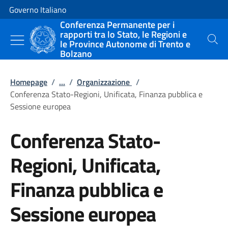
Vai al contenuto
Vai alla navigazione del sito
Governo Italiano
Conferenza Permanente per i
rapporti tra lo Stato, le Regioni e
le Province Autonome di Trento e
Cerca
Bolzano
Homepage
/
...
/
Organizzazione
/
Conferenza Stato-Regioni, Unificata, Finanza pubblica e
Sessione europea
Conferenza Stato-
Regioni, Unificata,
Finanza pubblica e
Sessione europea