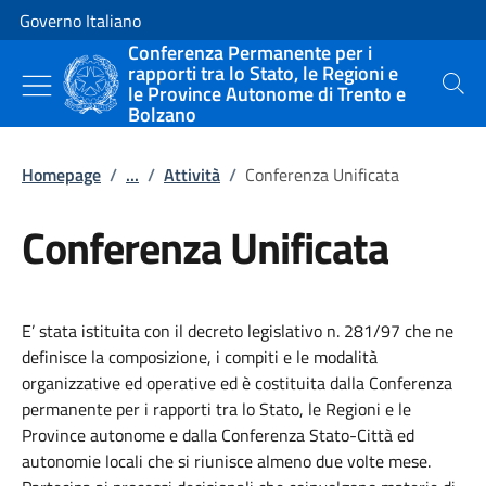
Vai al contenuto
Vai alla navigazione del sito
Governo Italiano
Conferenza Permanente per i
rapporti tra lo Stato, le Regioni e
le Province Autonome di Trento e
Cerca
Bolzano
Homepage
/
...
/
Attività
/
Conferenza Unificata
Conferenza Unificata
E’ stata istituita con il decreto legislativo n. 281/97 che ne
definisce la composizione, i compiti e le modalità
organizzative ed operative ed è costituita dalla Conferenza
permanente per i rapporti tra lo Stato, le Regioni e le
Province autonome e dalla Conferenza Stato-Città ed
autonomie locali che si riunisce almeno due volte mese.