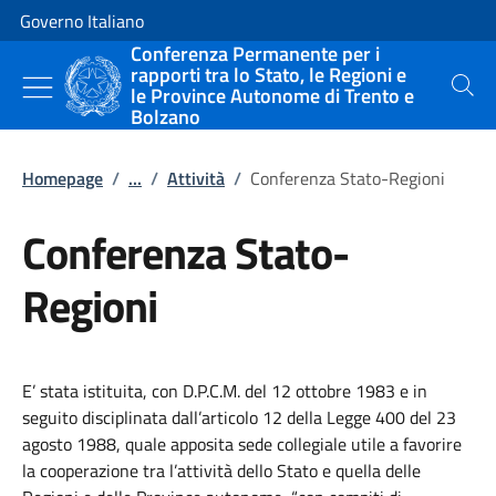
Vai al contenuto
Vai alla navigazione del sito
Governo Italiano
Conferenza Permanente per i
rapporti tra lo Stato, le Regioni e
le Province Autonome di Trento e
Cerca
Bolzano
Homepage
/
...
/
Attività
/
Conferenza Stato-Regioni
Conferenza Stato-
Regioni
E’ stata istituita, con D.P.C.M. del 12 ottobre 1983 e in
seguito disciplinata dall’articolo 12 della Legge 400 del 23
agosto 1988, quale apposita sede collegiale utile a favorire
la cooperazione tra l’attività dello Stato e quella delle