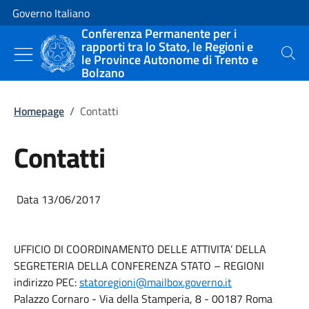
Vai al contenuto
Vai alla navigazione del sito
Governo Italiano
Conferenza Permanente per i
rapporti tra lo Stato, le Regioni e
le Province Autonome di Trento e
Cerca
Bolzano
Homepage
/
Contatti
Contatti
Data 13/06/2017
UFFICIO DI COORDINAMENTO DELLE ATTIVITA’ DELLA
SEGRETERIA DELLA CONFERENZA STATO – REGIONI
indirizzo PEC:
statoregioni@mailbox.governo.it
Palazzo Cornaro - Via della Stamperia, 8 - 00187 Roma