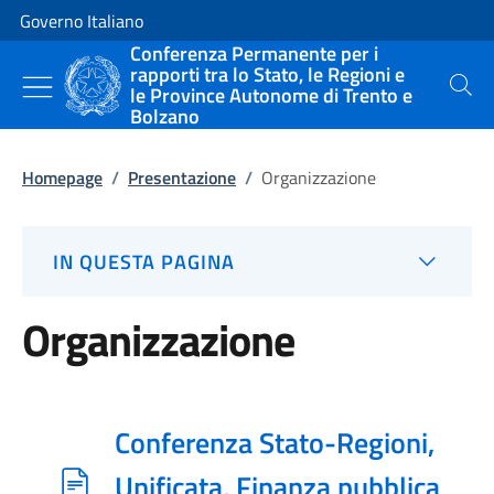
Vai al contenuto
Vai alla navigazione del sito
Governo Italiano
Conferenza Permanente per i
rapporti tra lo Stato, le Regioni e
le Province Autonome di Trento e
Cerca
Bolzano
Homepage
/
Presentazione
/
Organizzazione
IN QUESTA PAGINA
Organizzazione
Conferenza Stato-Regioni,
Unificata, Finanza pubblica