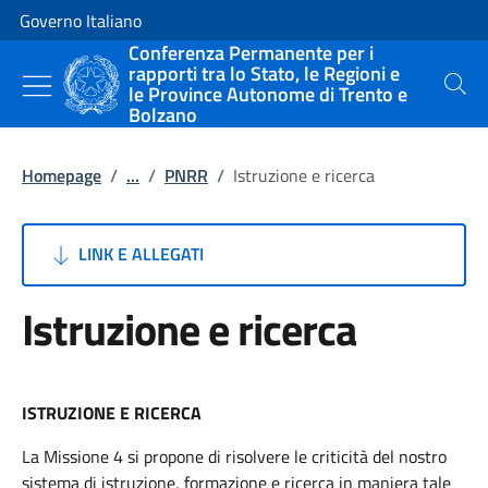
Vai al contenuto
Vai alla navigazione del sito
Governo Italiano
Conferenza Permanente per i
rapporti tra lo Stato, le Regioni e
le Province Autonome di Trento e
Cerca
Bolzano
Homepage
/
...
/
PNRR
/
Istruzione e ricerca
LINK E ALLEGATI
Istruzione e ricerca
ISTRUZIONE E RICERCA
La Missione 4 si propone di risolvere le criticità del nostro
sistema di istruzione, formazione e ricerca in maniera tale