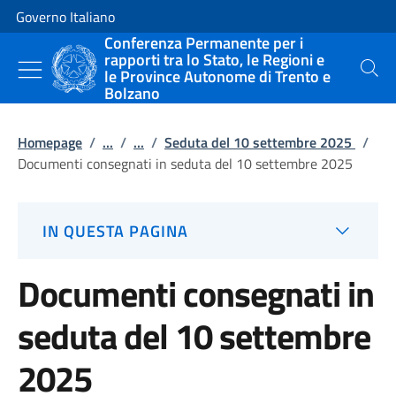
Vai al contenuto
Vai alla navigazione del sito
Governo Italiano
Conferenza Permanente per i
rapporti tra lo Stato, le Regioni e
le Province Autonome di Trento e
Cerca
Bolzano
Homepage
/
...
/
...
/
Seduta del 10 settembre 2025
/
Documenti consegnati in seduta del 10 settembre 2025
IN QUESTA PAGINA
Documenti consegnati in
seduta del 10 settembre
2025