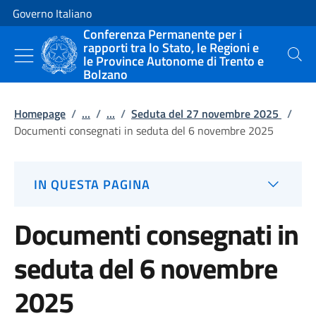
Vai al contenuto
Vai alla navigazione del sito
Governo Italiano
Conferenza Permanente per i
rapporti tra lo Stato, le Regioni e
le Province Autonome di Trento e
Cerca
Bolzano
Homepage
/
...
/
...
/
Seduta del 27 novembre 2025
/
Documenti consegnati in seduta del 6 novembre 2025
IN QUESTA PAGINA
Documenti consegnati in
seduta del 6 novembre
2025