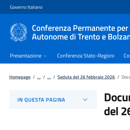
Vai al contenuto
Vai alla navigazione del sito
Governo Italiano
Conferenza Permanente per i r
Autonome di Trento e Bolza
Presentazione
Conferenza Stato-Regioni
Co
Homepage
/
...
/
...
/
Seduta del 26 febbraio 2026
/
Docu
Docum
IN QUESTA PAGINA
del 2