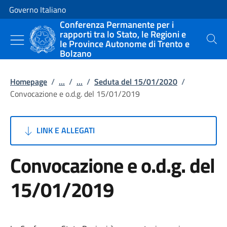
Vai al contenuto
Vai alla navigazione del sito
Governo Italiano
Conferenza Permanente per i
rapporti tra lo Stato, le Regioni e
le Province Autonome di Trento e
Cerca
Bolzano
Homepage
/
...
/
...
/
Seduta del 15/01/2020
/
Convocazione e o.d.g. del 15/01/2019
LINK E ALLEGATI
Convocazione e o.d.g. del
15/01/2019