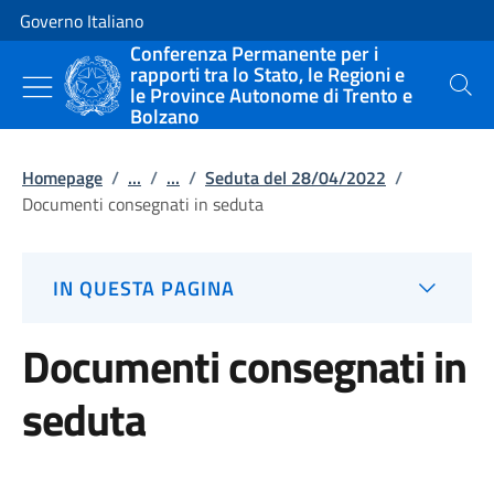
Vai al contenuto
Vai alla navigazione del sito
Governo Italiano
Conferenza Permanente per i
rapporti tra lo Stato, le Regioni e
le Province Autonome di Trento e
Cerca
Bolzano
Homepage
/
...
/
...
/
Seduta del 28/04/2022
/
Documenti consegnati in seduta
IN QUESTA PAGINA
Documenti consegnati in
seduta