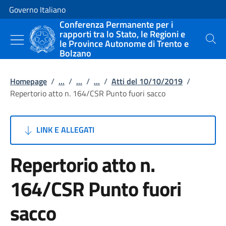
Vai al contenuto
Vai alla navigazione del sito
Governo Italiano
Conferenza Permanente per i
rapporti tra lo Stato, le Regioni e
le Province Autonome di Trento e
Cerca
Bolzano
Homepage
/
...
/
...
/
...
/
Atti del 10/10/2019
/
Repertorio atto n. 164/CSR Punto fuori sacco
LINK E ALLEGATI
Repertorio atto n.
164/CSR Punto fuori
sacco