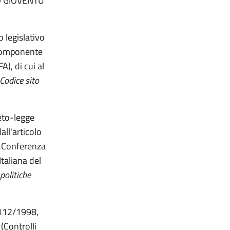
NTO GIOVENTU
sociali
o legislativo
 componente
), di cui al
Codice sito
reto-legge
all'articolo
a Conferenza
taliana del
politiche
. 112/1998,
(Controlli