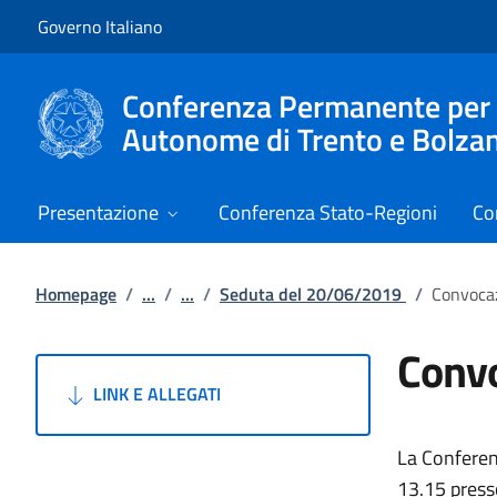
Vai al contenuto
Vai alla navigazione del sito
Governo Italiano
Conferenza Permanente per i r
Autonome di Trento e Bolza
Presentazione
Conferenza Stato-Regioni
Co
Homepage
/
...
/
...
/
Seduta del 20/06/2019
/
Convocaz
Convo
LINK E ALLEGATI
La Conferen
13.15 presso