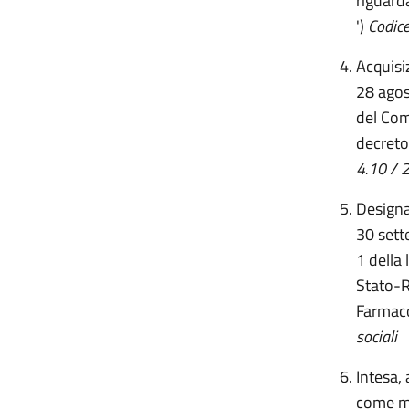
riguard
')
Codice
Acquisiz
28 agos
del Comi
decreto
4.10 / 2
Designa
30 sett
1 della
Stato-R
Farmaco
sociali
Intesa,
come mo