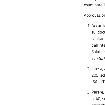
esaminare i
Approvazion
Accordo,
sul doc
sanitar
dell'In
Salute 
sanità, 
Intesa,
205, sc
(SALU
Parere,
n. 40, 