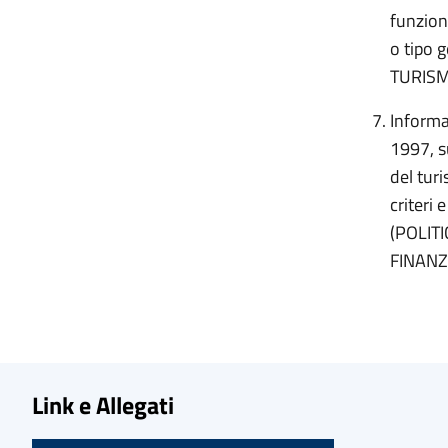
funziona
o tipo 
TURIS
Informat
1997, su
del tur
criteri
(POLIT
FINAN
Link e Allegati