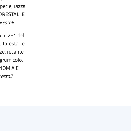
specie, razza
FORESTALI E
restali
o n. 281 del
 forestali e
nze, recante
agrumicolo.
ONOMIA E
restali