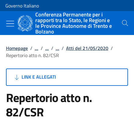
Vai al contenuto
Vai alla navigazione del sito
Governo Italiano
Conferenza Permanente per i
rapporti tra lo Stato, le Regioni e
le Province Autonome di Trento e
Cerca
Bolzano
Homepage
/
...
/
...
/
...
/
Atti del 21/05/2020
/
Repertorio atto n. 82/CSR
LINK E ALLEGATI
Repertorio atto n.
82/CSR