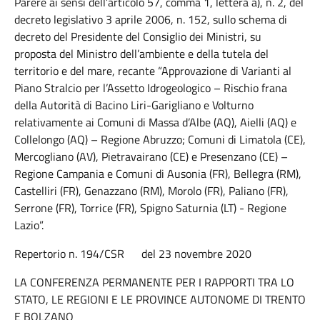
Parere ai sensi dell’articolo 57, comma 1, lettera a), n. 2, del
decreto legislativo 3 aprile 2006, n. 152, sullo schema di
decreto del Presidente del Consiglio dei Ministri, su
proposta del Ministro dell’ambiente e della tutela del
territorio e del mare, recante “Approvazione di Varianti al
Piano Stralcio per l’Assetto Idrogeologico – Rischio frana
della Autorità di Bacino Liri-Garigliano e Volturno
relativamente ai Comuni di Massa d’Albe (AQ), Aielli (AQ) e
Collelongo (AQ) – Regione Abruzzo; Comuni di Limatola (CE),
Mercogliano (AV), Pietravairano (CE) e Presenzano (CE) –
Regione Campania e Comuni di Ausonia (FR), Bellegra (RM),
Castelliri (FR), Genazzano (RM), Morolo (FR), Paliano (FR),
Serrone (FR), Torrice (FR), Spigno Saturnia (LT) - Regione
Lazio”.
Repertorio n. 194/CSR del 23 novembre 2020
LA CONFERENZA PERMANENTE PER I RAPPORTI TRA LO
STATO, LE REGIONI E LE PROVINCE AUTONOME DI TRENTO
E BOLZANO