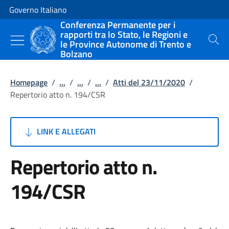
Vai al contenuto
Vai alla navigazione del sito
Governo Italiano
Conferenza Permanente per i
rapporti tra lo Stato, le Regioni e
le Province Autonome di Trento e
Cerca
Bolzano
Homepage
/
...
/
...
/
...
/
Atti del 23/11/2020
/
Repertorio atto n. 194/CSR
LINK E ALLEGATI
Repertorio atto n.
194/CSR