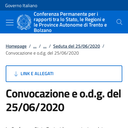
Vai al contenuto
Vai alla navigazione del sito
Governo Italiano
Conferenza Permanente per i
rapporti tra lo Stato, le Regioni e
le Province Autonome di Trento e
Cerca
Bolzano
Homepage
/
...
/
...
/
Seduta del 25/06/2020
/
Convocazione e o.d.g. del 25/06/2020
LINK E ALLEGATI
Convocazione e o.d.g. del
25/06/2020