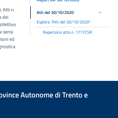
 Atti n.
Atti del 30/10/2020
a dei
Esplora "Atti del 30/10/2020"
ollettivo
ai sensi
Repertorio atto n. 177/CSR
zioni ed
agnostica
Province Autonome di Trento e