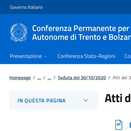
Vai al contenuto
Vai alla navigazione del sito
Governo Italiano
Conferenza Permanente per i r
Autonome di Trento e Bolza
Presentazione
Conferenza Stato-Regioni
Co
Homepage
/
...
/
...
/
Seduta del 30/10/2020
/
Atti del
Atti 
IN QUESTA PAGINA