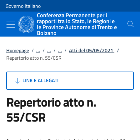
Vai al contenuto
Vai alla navigazione del sito
Governo Italiano
Conferenza Permanente per i
rapporti tra lo Stato, le Regioni e
le Province Autonome di Trento e
Cerca
Bolzano
Homepage
/
...
/
...
/
...
/
Atti del 05/05/2021
/
Repertorio atto n. 55/CSR
LINK E ALLEGATI
Repertorio atto n.
55/CSR