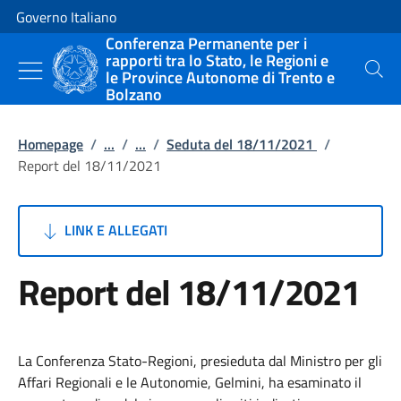
Vai al contenuto
Vai alla navigazione del sito
Governo Italiano
Conferenza Permanente per i
rapporti tra lo Stato, le Regioni e
le Province Autonome di Trento e
Cerca
Bolzano
Homepage
/
...
/
...
/
Seduta del 18/11/2021
/
Report del 18/11/2021
LINK E ALLEGATI
Report del 18/11/2021
La Conferenza Stato-Regioni, presieduta dal Ministro per gli
Affari Regionali e le Autonomie, Gelmini, ha esaminato il