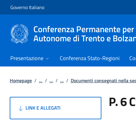
Vai al contenuto
Vai alla navigazione del sito
Governo Italiano
Conferenza Permanente per i r
Autonome di Trento e Bolza
Presentazione
Conferenza Stato-Regioni
Co
Homepage
/
...
/
...
/
...
/
Documenti consegnati nella s
P. 6 
LINK E ALLEGATI