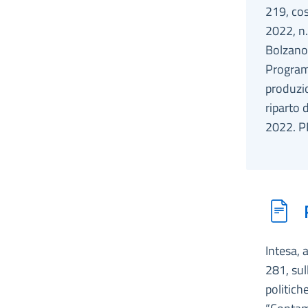
219, cos
2022, n.
Bolzano,
Programm
produzio
riparto 
2022. 
Intesa, 
281, sul
politich