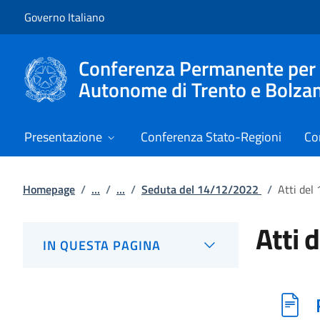
Vai al contenuto
Vai alla navigazione del sito
Governo Italiano
Conferenza Permanente per i r
Autonome di Trento e Bolza
Presentazione
Conferenza Stato-Regioni
Co
Homepage
/
...
/
...
/
Seduta del 14/12/2022
/
Atti del
Atti 
IN QUESTA PAGINA