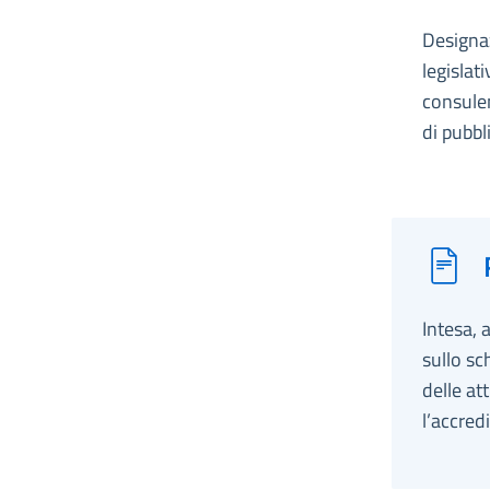
Designaz
legislat
consulen
di pubbl
Intesa, 
sullo sc
delle at
l’accred