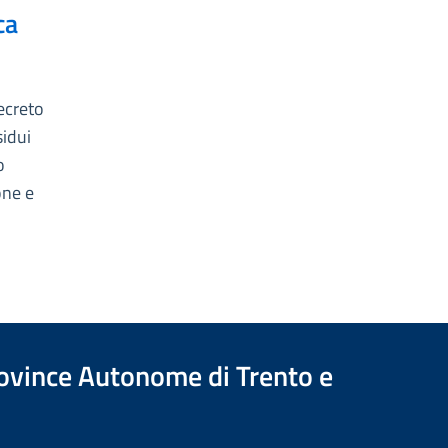
ca
:
decreto
sidui
o
one e
Province Autonome di Trento e