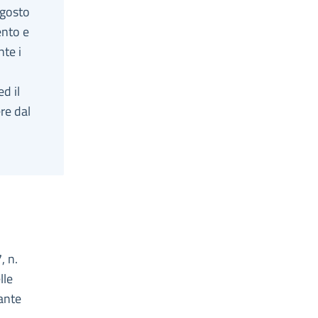
agosto
ento e
te i
d il
ere dal
, n.
lle
cante