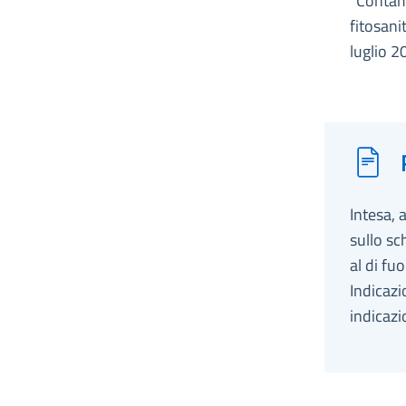
“Contami
fitosani
luglio 2
Intesa, 
sullo sc
al di fu
Indicazi
indicaz