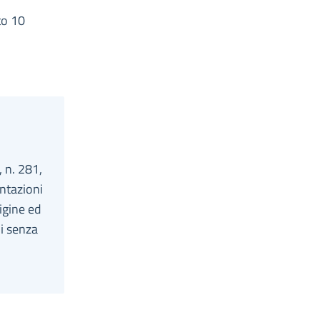
to 10
, n. 281,
ntazioni
igine ed
ni senza