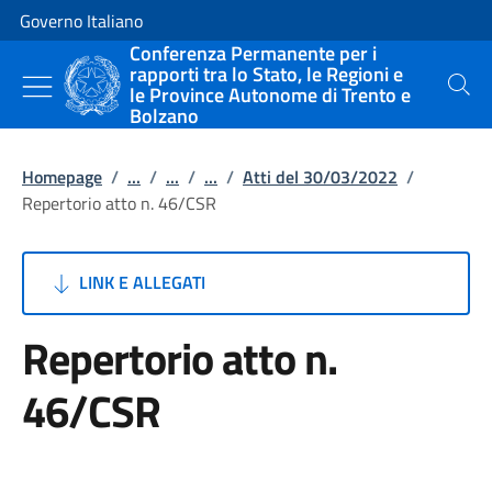
Vai al contenuto
Vai alla navigazione del sito
Governo Italiano
Conferenza Permanente per i
rapporti tra lo Stato, le Regioni e
le Province Autonome di Trento e
Cerca
Bolzano
Homepage
/
...
/
...
/
...
/
Atti del 30/03/2022
/
Repertorio atto n. 46/CSR
LINK E ALLEGATI
Repertorio atto n.
46/CSR