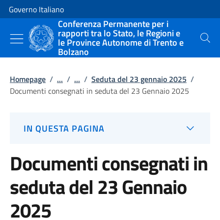
Vai al contenuto
Vai alla navigazione del sito
Governo Italiano
Conferenza Permanente per i
rapporti tra lo Stato, le Regioni e
le Province Autonome di Trento e
Cerca
Bolzano
Homepage
/
...
/
...
/
Seduta del 23 gennaio 2025
/
Documenti consegnati in seduta del 23 Gennaio 2025
IN QUESTA PAGINA
Documenti consegnati in
seduta del 23 Gennaio
2025