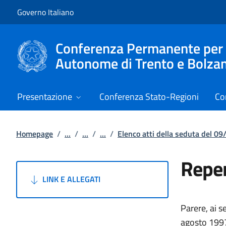
Vai al contenuto
Vai alla navigazione del sito
Governo Italiano
Conferenza Permanente per i r
Autonome di Trento e Bolza
Presentazione
Conferenza Stato-Regioni
Co
Homepage
/
...
/
...
/
...
/
Elenco atti della seduta del 0
Reper
LINK E ALLEGATI
Parere, ai s
agosto 1997,