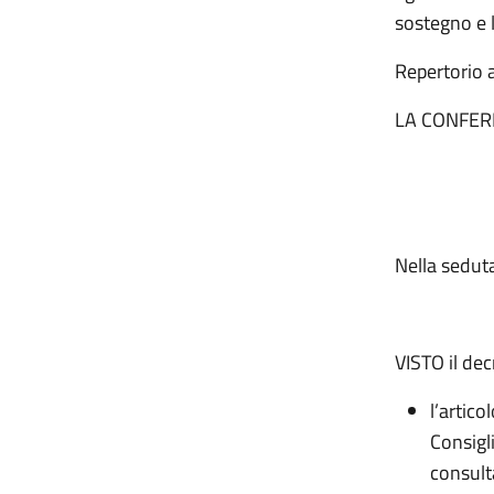
sostegno e l
Repertorio
LA CONFER
Nella seduta
VISTO il dec
l’artico
Consigl
consult