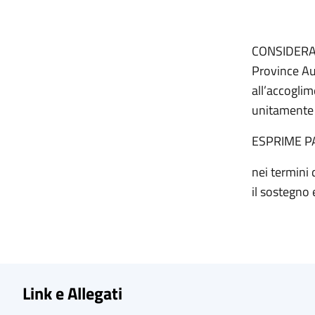
CONSIDERATO
Province Au
all’accoglim
unitamente a
ESPRIME P
nei termini 
il sostegno 
Link e Allegati