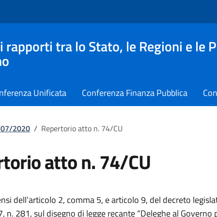
apporti tra lo Stato, le Regioni e le 
no
nferenza Unificata
Conferenza Finanza Pubblica
Con
9/07/2020
/
Repertorio atto n. 74/CU
torio atto n. 74/CU
ensi dell’articolo 2, comma 5, e articolo 9, del decreto legisl
 n. 281, sul disegno di legge recante “Deleghe al Governo p