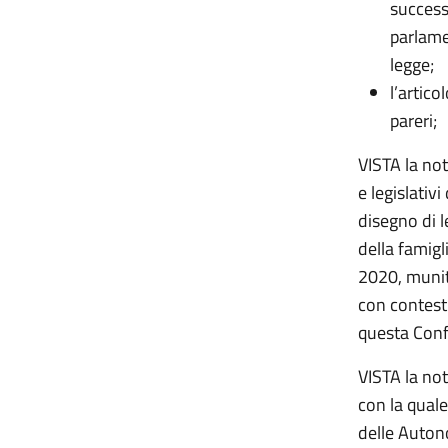
success
parlamen
legge;
l’artico
pareri;
VISTA la not
e legislativ
disegno di l
della famigl
2020, munit
con contestu
questa Conf
VISTA la not
con la qual
delle Autono