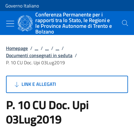
Vai al contenuto
Vai alla navigazione del sito
Governo Italiano
Conferenza Permanente per i
rapporti tra lo Stato, le Regioni e
le Province Autonome di Trento e
Cerca
Bolzano
Homepage
/
...
/
...
/
...
/
Documenti consegnati in seduta
/
P. 10 CU Doc. Upi 03Lug2019
LINK E ALLEGATI
P. 10 CU Doc. Upi
03Lug2019