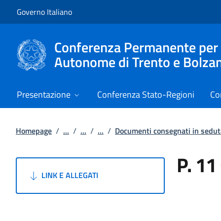
Vai al contenuto
Vai alla navigazione del sito
Governo Italiano
Conferenza Permanente per i r
Autonome di Trento e Bolza
Presentazione
Conferenza Stato-Regioni
Co
Homepage
/
...
/
...
/
...
/
Documenti consegnati in sedut
P. 11
LINK E ALLEGATI