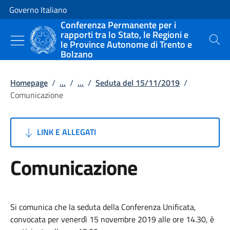
Vai al contenuto
Vai alla navigazione del sito
Governo Italiano
Conferenza Permanente per i
rapporti tra lo Stato, le Regioni e
le Province Autonome di Trento e
Cerca
Bolzano
Homepage
/
...
/
...
/
Seduta del 15/11/2019
/
Comunicazione
LINK E ALLEGATI
Comunicazione
Si comunica che la seduta della Conferenza Unificata,
convocata per venerdì 15 novembre 2019 alle ore 14.30, è