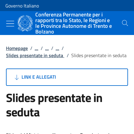
Vai al contenuto
Vai alla navigazione del sito
Governo Italiano
Conferenza Permanente per i
rapporti tra lo Stato, le Regioni e
le Province Autonome di Trento e
Cerca
Bolzano
Homepage
/
...
/
...
/
...
/
Slides presentate in seduta
/
Slides presentate in seduta
LINK E ALLEGATI
Slides presentate in
seduta