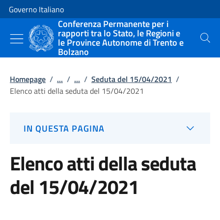
Vai al contenuto
Vai alla navigazione del sito
Governo Italiano
Conferenza Permanente per i
rapporti tra lo Stato, le Regioni e
le Province Autonome di Trento e
Cerca
Bolzano
Homepage
/
...
/
...
/
Seduta del 15/04/2021
/
Elenco atti della seduta del 15/04/2021
IN QUESTA PAGINA
Elenco atti della seduta
del 15/04/2021