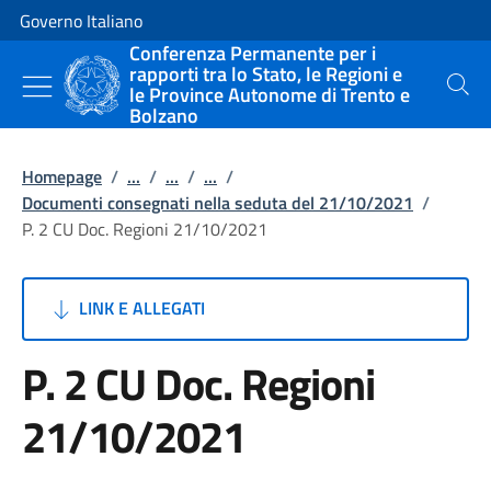
Vai al contenuto
Vai alla navigazione del sito
Governo Italiano
Conferenza Permanente per i
rapporti tra lo Stato, le Regioni e
le Province Autonome di Trento e
Cerca
Bolzano
Homepage
/
...
/
...
/
...
/
Documenti consegnati nella seduta del 21/10/2021
/
P. 2 CU Doc. Regioni 21/10/2021
LINK E ALLEGATI
P. 2 CU Doc. Regioni
21/10/2021