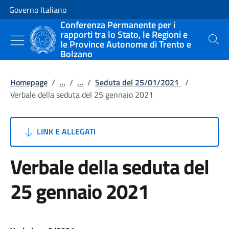
Vai al contenuto
Vai alla navigazione del sito
Governo Italiano
Conferenza Permanente per i
rapporti tra lo Stato, le Regioni e
le Province Autonome di Trento e
Cerca
Bolzano
Homepage
/
...
/
...
/
Seduta del 25/01/2021
/
Verbale della seduta del 25 gennaio 2021
LINK E ALLEGATI
Verbale della seduta del
25 gennaio 2021