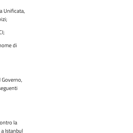
a Unificata,
izi;
I;
onome di
il Governo,
 seguenti
ontro la
 a Istanbul