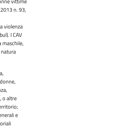
onne vittime
 2013 n. 93,
la violenza
ul). I CAV
a maschile,
i natura
a,
 donne,
nza,
, o altre
rritorio;
enerali e
oriali