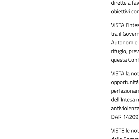
dirette a fa
obiettivi co
VISTA l’Inte
tra il Gover
Autonomie lo
rifugio, pre
questa Conf
VISTA la not
opportunità 
perfezionam
dell’Intesa 
antiviolenza
DAR 14209)
VISTE le no