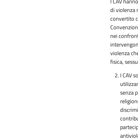
I CAV hanno
di violenza
convertito c
Convenzione 
nei confront
intervengono
violenza che
fisica, sess
I CAV s
utilizz
senza p
religion
discrim
contribu
partecip
antivio