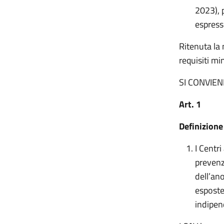
2023), 
espress
Ritenuta la 
requisiti mi
SI CONVIEN
Art. 1
Definizione
I Centr
prevenzi
dell’an
esposte 
indipen