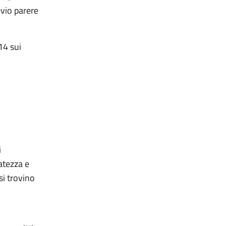
evio parere
14 sui
i
vatezza e
si trovino