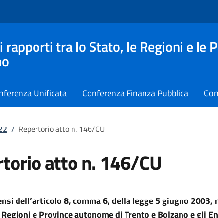
apporti tra lo Stato, le Regioni e le 
no
nferenza Unificata
Conferenza Finanza Pubblica
Con
022
/
Repertorio atto n. 146/CU
torio atto n. 146/CU
ensi dell’articolo 8, comma 6, della legge 5 giugno 2003, n.
 Regioni e Province autonome di Trento e Bolzano e gli Ent