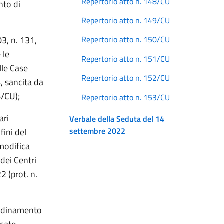
Repertorio atto n. 148/CU
nto di
Repertorio atto n. 149/CU
03, n. 131,
Repertorio atto n. 150/CU
 le
Repertorio atto n. 151/CU
lle Case
Repertorio atto n. 152/CU
4, sancita da
6/CU);
Repertorio atto n. 153/CU
ari
Verbale della Seduta del 14
settembre 2022
fini del
modifica
dei Centri
2 (prot. n.
ordinamento