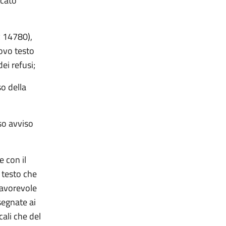
icato
R 14780),
uovo testo
ei refusi;
o della
so avviso
e con il
 testo che
favorevole
segnate ai
cali che del