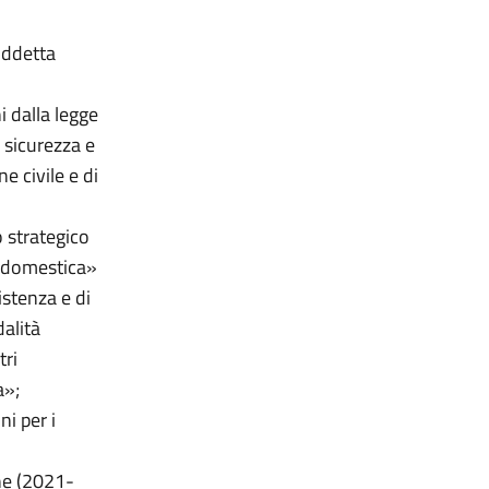
suddetta
i dalla legge
 sicurezza e
e civile e di
o strategico
a domestica»
istenza e di
dalità
tri
a»;
i per i
nne (2021-