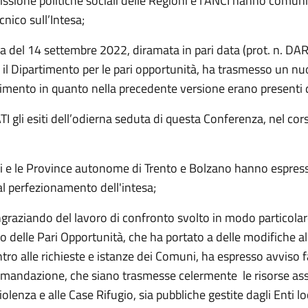
ssione politiche sociali delle Regioni e l’ANCI hanno comun
cnico sull’Intesa;
ta del 14 settembre 2022, diramata in pari data (prot. n. DA
 il Dipartimento per le pari opportunità, ha trasmesso un n
imento in quanto nella precedente versione erano presenti d
gli esiti dell’odierna seduta di questa Conferenza, nel cors
i
e le Province autonome di Trento e Bolzano hanno espres
al perfezionamento dell'intesa;
ngraziando del lavoro di confronto svolto in modo particolar
 delle Pari Opportunità, che ha portato a delle modifiche al
tro alle richieste e istanze dei Comuni, ha espresso avviso 
omandazione, che siano trasmesse celermente le risorse as
iolenza e alle Case Rifugio, sia pubbliche gestite dagli Enti lo