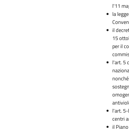
l'11 ma
la legge
Conven
il decr
15 otto
per il c
commiss
l'art. 
naziona
nonché 
sostegno
omogenee
antiviol
l'art. 
centri a
il Pian