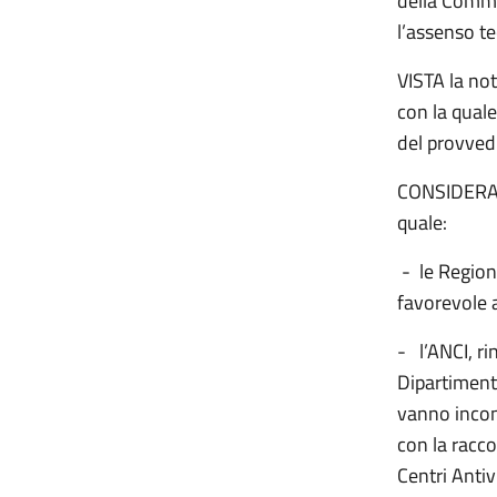
della Commi
l’assenso te
VISTA la no
con la quale
del provved
CONSIDERATI 
quale:
- le
Region
favorevole 
- l’ANCI, ri
Dipartimento
vanno incon
con la racc
Centri Antiv