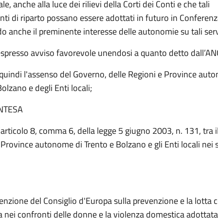
le, anche alla luce dei rilievi della Corti dei Conti e che tali
i di riparto possano essere adottati in futuro in Conferenz
 anche il preminente interesse delle autonomie su tali serv
espresso avviso favorevole unendosi a quanto detto dall’ANC
uindi l'assenso del Governo, delle Regioni e Province aut
Bolzano e degli Enti locali;
INTESA
l’articolo 8, comma 6, della legge 5 giugno 2003, n. 131, tra 
 Province autonome di Trento e Bolzano e gli Enti locali nei
enzione del Consiglio d'Europa sulla prevenzione e la lotta c
a nei confronti delle donne e la violenza domestica adottata