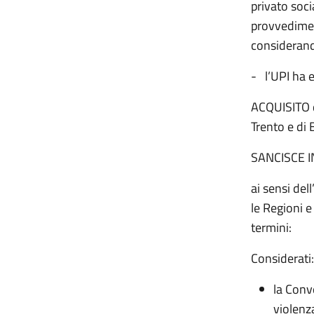
privato socia
provvediment
considerando
- l’UPI ha 
ACQUISITO q
Trento e di 
SANCISCE 
ai sensi del
le Regioni e
termini:
Considerati:
la Conv
violenz