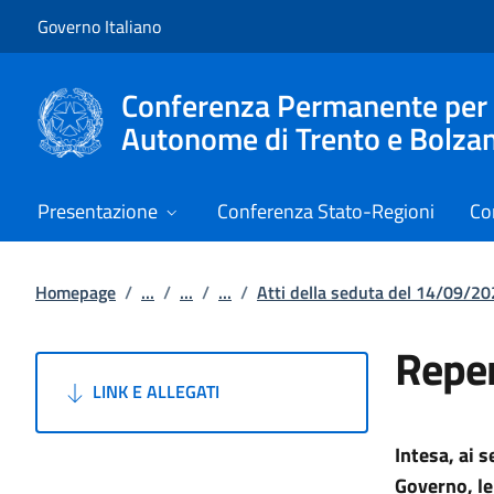
Vai al contenuto
Vai alla navigazione del sito
Governo Italiano
Conferenza Permanente per i r
Autonome di Trento e Bolza
Presentazione
Conferenza Stato-Regioni
Co
Homepage
/
...
/
...
/
...
/
Atti della seduta del 14/09/2
Reper
LINK E ALLEGATI
Intesa, ai s
Governo, le