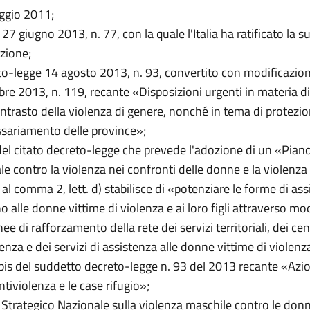
ggio 2011;
 27 giugno 2013, n. 77, con la quale l'Italia ha ratificato la 
zione;
eto-legge 14 agosto 2013, n. 93, convertito con modificazion
bre 2013, n. 119, recante «Disposizioni urgenti in materia di
ontrasto della violenza di genere, nonché in tema di protezion
ariamento delle province»;
5 del citato decreto-legge che prevede l'adozione di un «Pian
le contro la violenza nei confronti delle donne e la violenz
al comma 2, lett. d) stabilisce di «potenziare le forme di ass
 alle donne vittime di violenza e ai loro figli attraverso mo
 di rafforzamento della rete dei servizi territoriali, dei cen
enza e dei servizi di assistenza alle donne vittime di violenz
5-bis del suddetto decreto-legge n. 93 del 2013 recante «Azion
ntiviolenza e le case rifugio»;
o Strategico Nazionale sulla violenza maschile contro le do