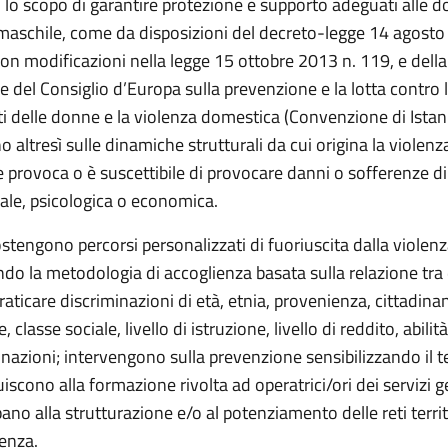
 lo scopo di garantire protezione e supporto adeguati alle d
 maschile, come da disposizioni del decreto-legge 14 agosto
on modificazioni nella legge 15 ottobre 2013 n. 119, e della
del Consiglio d’Europa sulla prevenzione e la lotta contro 
i delle donne e la violenza domestica (Convenzione di Istanb
 altresì sulle dinamiche strutturali da cui origina la violenz
 provoca o è suscettibile di provocare danni o sofferenze d
uale, psicologica o economica.
ostengono percorsi personalizzati di fuoriuscita dalla violenz
ando la metodologia di accoglienza basata sulla relazione tra
raticare discriminazioni di età, etnia, provenienza, cittadina
e, classe sociale, livello di istruzione, livello di reddito, abilità
inazioni; intervengono sulla prevenzione sensibilizzando il te
iscono alla formazione rivolta ad operatrici/ori dei servizi g
ano alla strutturazione e/o al potenziamento delle reti territ
lenza.