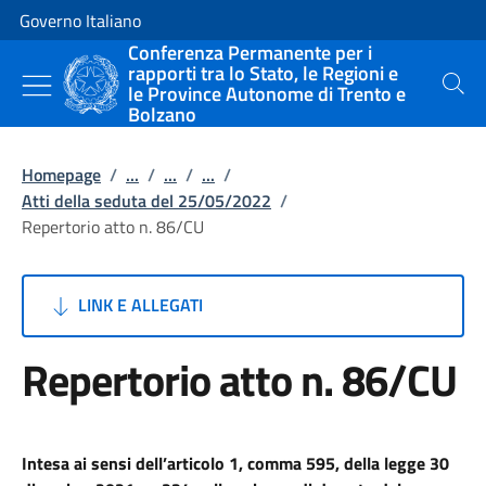
Vai al contenuto
Vai alla navigazione del sito
Governo Italiano
Conferenza Permanente per i
rapporti tra lo Stato, le Regioni e
le Province Autonome di Trento e
Cerca
Bolzano
Homepage
/
...
/
...
/
...
/
Atti della seduta del 25/05/2022
/
Repertorio atto n. 86/CU
LINK E ALLEGATI
Repertorio atto n. 86/CU
Intesa ai sensi dell’articolo 1, comma 595, della legge 30