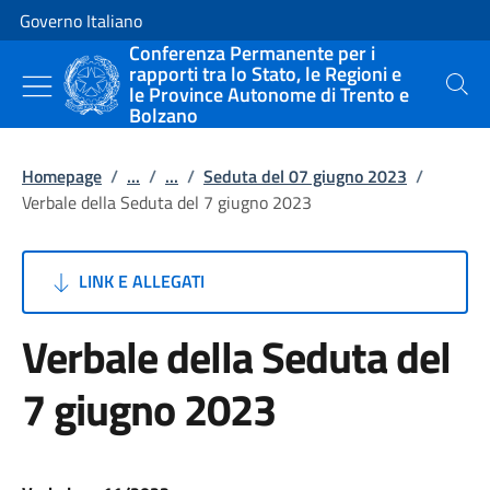
Vai al contenuto
Vai alla navigazione del sito
Governo Italiano
Conferenza Permanente per i
rapporti tra lo Stato, le Regioni e
le Province Autonome di Trento e
Cerca
Bolzano
Homepage
/
...
/
...
/
Seduta del 07 giugno 2023
/
Verbale della Seduta del 7 giugno 2023
LINK E ALLEGATI
Verbale della Seduta del
7 giugno 2023