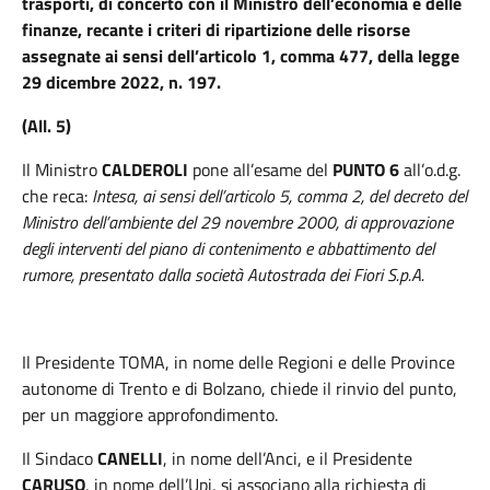
trasporti, di concerto con il Ministro dell’economia e delle
finanze, recante i criteri di ripartizione delle risorse
assegnate ai sensi dell’articolo 1, comma 477, della legge
29 dicembre 2022, n. 197.
(All. 5)
Il Ministro
CALDEROLI
pone all’esame del
PUNTO 6
all’o.d.g.
che reca:
Intesa, ai sensi dell’articolo 5, comma 2, del decreto del
Ministro dell’ambiente del 29 novembre 2000, di approvazione
degli interventi del piano di contenimento e abbattimento del
rumore, presentato dalla società Autostrada dei Fiori S.p.A.
Il
Presidente
TOMA
, in nome delle Regioni e delle Province
autonome di Trento e di Bolzano, chiede il rinvio del punto,
per un maggiore approfondimento.
Il Sindaco
CANELLI
, in nome dell’Anci, e il Presidente
CARUSO
, in nome dell’Upi, si associano alla richiesta di