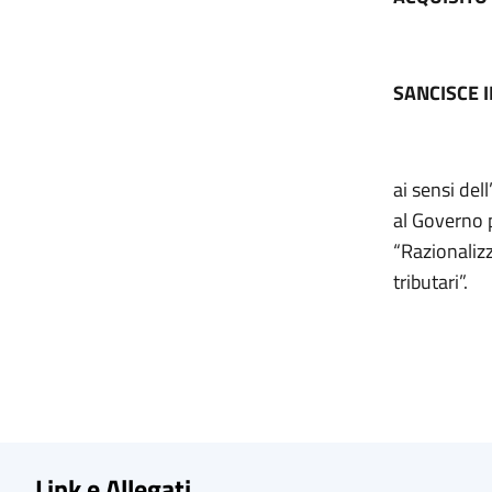
SANCISCE 
ai sensi del
al Governo p
“Razionaliz
tributari”.
Link e Allegati