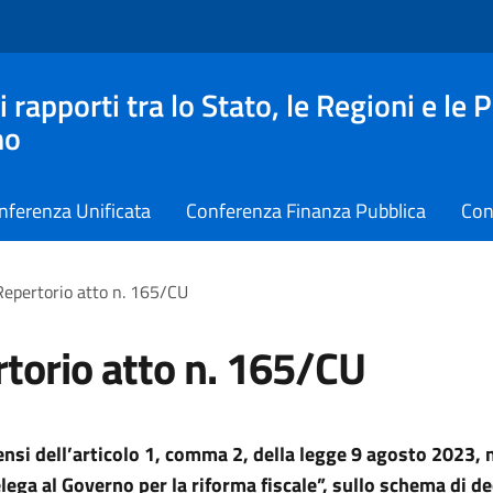
apporti tra lo Stato, le Regioni e le 
no
nferenza Unificata
Conferenza Finanza Pubblica
Con
Repertorio atto n. 165/CU
torio atto n. 165/CU
sensi dell’articolo 1, comma 2, della legge 9 agosto 2023, 
lega al Governo per la riforma fiscale”, sullo schema di d