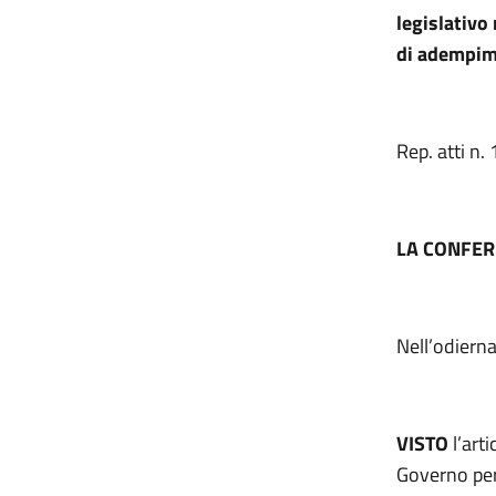
legislativo
di adempime
Rep. atti n
LA CONFER
Nell’odiern
VISTO
l’art
Governo per 