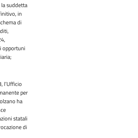
n la suddetta
nitivo, in
 schema di
diti,
24,
li opportuni
aria;
 l’Ufficio
ermanente per
 Bolzano ha
nce
zioni statali
vocazione di