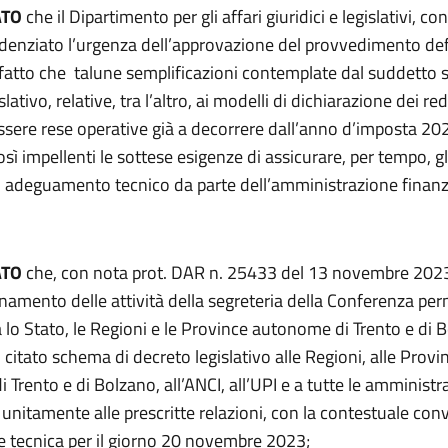
ATO
che il Dipartimento per gli affari giuridici e legislativi, co
idenziato l’urgenza dell’approvazione del provvedimento defi
 fatto che talune semplificazioni contemplate dal suddetto
lativo, relative, tra l’altro, ai modelli di dichiarazione dei red
sere rese operative già a decorrere dall’anno d’imposta 20
ì impellenti le sottese esigenze di assicurare, per tempo, g
di adeguamento tecnico da parte dell’amministrazione finanzi
ATO
che, con nota prot. DAR n. 25433 del 13 novembre 2023,
inamento delle attività della segreteria della Conferenza p
ra lo Stato, le Regioni e le Province autonome di Trento e di
 citato schema di decreto legislativo alle Regioni, alle Provi
Trento e di Bolzano, all’ANCI, all’UPI e a tutte le amministra
 unitamente alle prescritte relazioni, con la contestuale con
e tecnica per il giorno 20 novembre 2023;