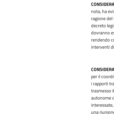
CONSIDER
nota, ha ev
ragione del
decreto legis
dovranno es
rendendo cos
interventi 
CONSIDER
per il coord
i rapporti t
trasmesso il
autonome di 
interessate,
una riunion