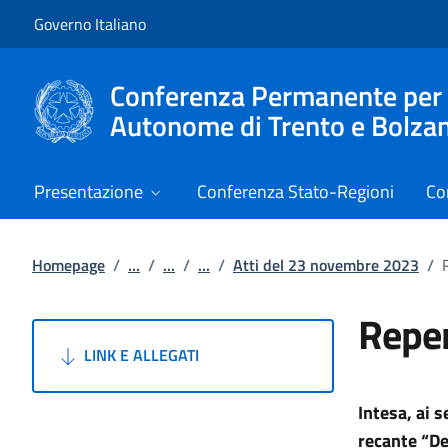
Vai al contenuto
Vai alla navigazione del sito
Governo Italiano
Conferenza Permanente per i r
Autonome di Trento e Bolza
Presentazione
Conferenza Stato-Regioni
Co
Homepage
/
...
/
...
/
...
/
Atti del 23 novembre 2023
/
Reper
LINK E ALLEGATI
Intesa, ai 
recante “De