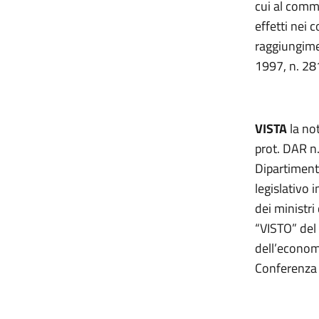
cui al comm
effetti nei c
raggiungimen
1997, n. 28
VISTA
la no
prot. DAR n.
Dipartimento
legislativo 
dei ministri
“VISTO” del
dell’economi
Conferenza 