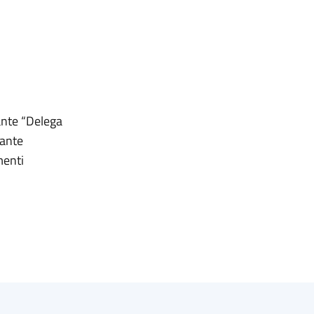
cante “Delega
cante
menti