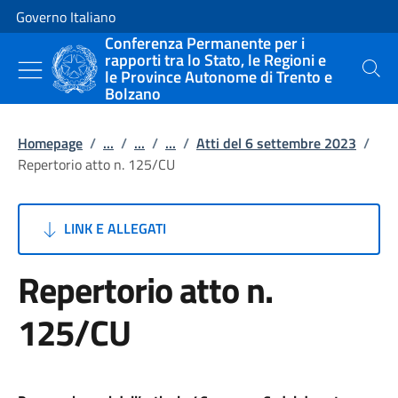
Vai al contenuto
Vai alla navigazione del sito
Governo Italiano
Conferenza Permanente per i
rapporti tra lo Stato, le Regioni e
le Province Autonome di Trento e
Cerca
Bolzano
Homepage
/
...
/
...
/
...
/
Atti del 6 settembre 2023
/
Repertorio atto n. 125/CU
LINK E ALLEGATI
Repertorio atto n.
125/CU