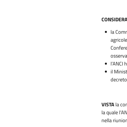
CONSIDERA
la Comm
agricol
Confere
osserva
l’ANCI h
il Minis
decreto
VISTA
la co
la quale l’
nella riunio