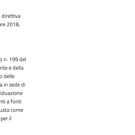
 direttiva
bre 2018,
vo n. 199 del
nte e della
o delle
a in sede di
ividuazione
nti a fonti
iduata come
per il