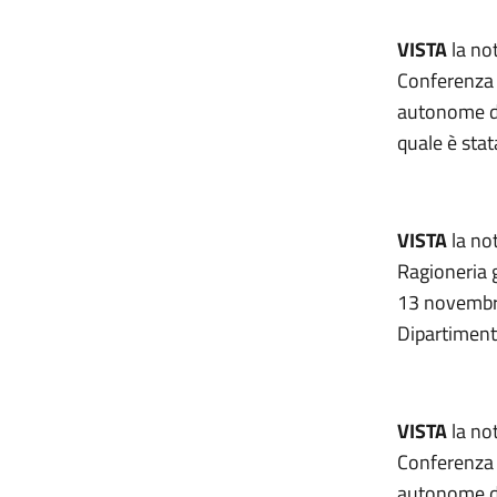
VISTA
la not
Conferenza p
autonome di
quale è sta
VISTA
la no
Ragioneria g
13 novembre
Dipartiment
VISTA
la not
Conferenza p
autonome di