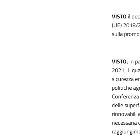
VISTO
il de
(UE) 2018/2
sulla promoz
VISTO,
in p
2021, il qua
sicurezza en
politiche ag
Conferenza u
delle superf
rinnovabili
necessaria d
raggiungimen