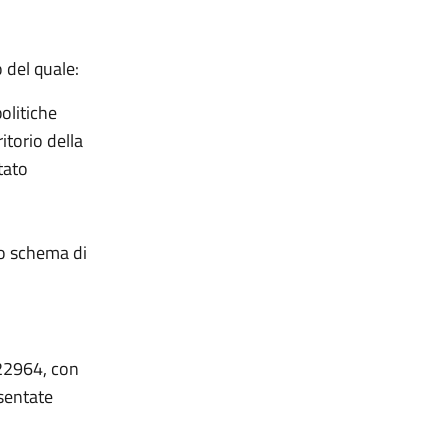
o del quale:
olitiche
itorio della
tato
 lo schema di
 22964, con
sentate