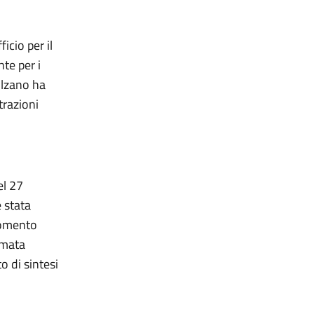
icio per il
te per i
olzano ha
trazioni
el 27
è stata
rgomento
amata
o di sintesi