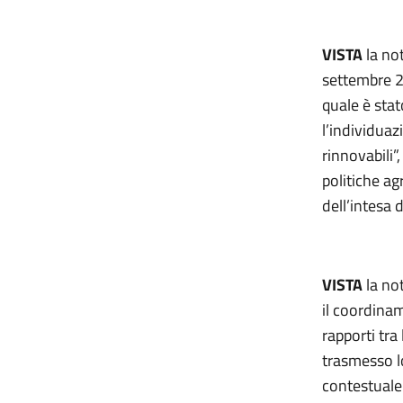
VISTA
la no
settembre 2
quale è sta
l’individuaz
rinnovabili”
politiche ag
dell’intesa 
VISTA
la no
il coordinam
rapporti tra
trasmesso l
contestuale