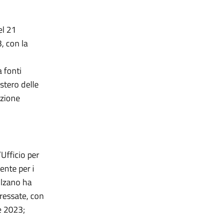
el 21
, con la
a fonti
istero delle
izione
Ufficio per
ente per i
olzano ha
ressate, con
e 2023;