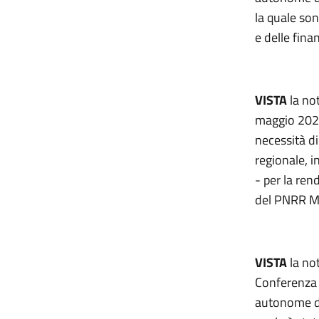
la quale so
e delle fina
VISTA
la not
maggio 2024,
necessità di
regionale, 
- per la ren
del PNRR M
VISTA
la not
Conferenza p
autonome di