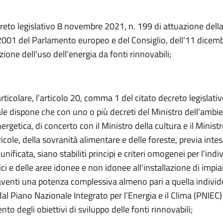
creto legislativo 8 novembre 2021, n. 199 di attuazione della
001 del Parlamento europeo e del Consiglio, dell’11 dicem
ione dell'uso dell’energia da fonti rinnovabili;
articolare, l’articolo 20, comma 1 del citato decreto legislati
le dispone che con uno o più decreti del Ministro dell’ambie
ergetica, di concerto con il Ministro della cultura e il Ministr
ricole, della sovranità alimentare e delle foreste, previa intes
nificata, siano stabiliti principi e criteri omogenei per l'ind
ici e delle aree idonee e non idonee all'installazione di impia
 aventi una potenza complessiva almeno pari a quella indiv
al Piano Nazionale Integrato per l’Energia e il Clima (PNIEC) 
to degli obiettivi di sviluppo delle fonti rinnovabili;