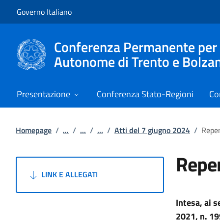
Vai al contenuto
Vai alla navigazione del sito
Governo Italiano
Conferenza Permanente per i r
Autonome di Trento e Bolza
Presentazione
Conferenza Stato-Regioni
Co
Homepage
/
...
/
...
/
...
/
Atti del 7 giugno 2024
/
Reper
Reper
LINK E ALLEGATI
Intesa, ai 
2021, n. 19