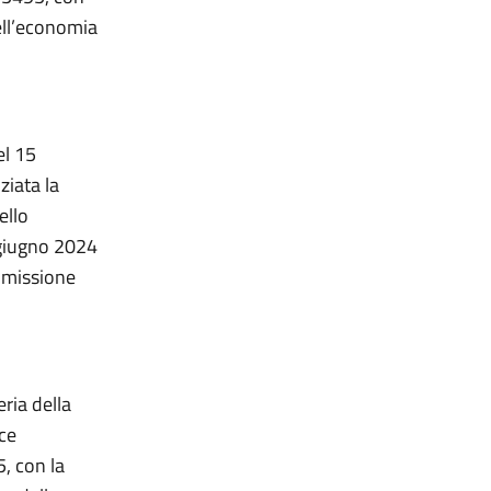
ell’economia
el 15
ziata la
ello
 giugno 2024
a missione
eria della
nce
, con la