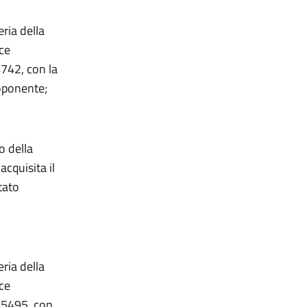
eria della
nce
742, con la
roponente;
o della
cquisita il
tato
eria della
nce
25495, con