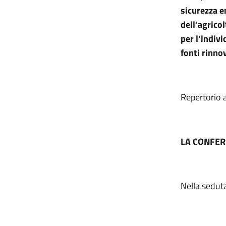
sicurezza e
dell’agrico
per l’indivi
fonti rinno
Repertorio 
LA CONFER
Nella sedut