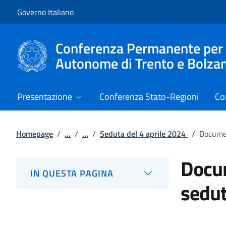
Vai al contenuto
Vai alla navigazione del sito
Governo Italiano
Conferenza Permanente per i r
Autonome di Trento e Bolza
Presentazione
Conferenza Stato-Regioni
Co
Homepage
/
...
/
...
/
Seduta del 4 aprile 2024
/
Documen
Docum
IN QUESTA PAGINA
sedu