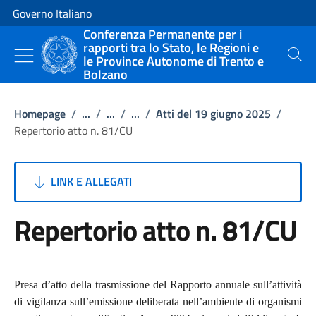
Vai al contenuto
Vai alla navigazione del sito
Governo Italiano
Conferenza Permanente per i
rapporti tra lo Stato, le Regioni e
le Province Autonome di Trento e
Cerca
Bolzano
Homepage
/
...
/
...
/
...
/
Atti del 19 giugno 2025
/
Repertorio atto n. 81/CU
LINK E ALLEGATI
Repertorio atto n. 81/CU
Presa d’atto della trasmissione del Rapporto annuale sull’attività
di vigilanza sull’emissione deliberata nell’ambiente di organismi