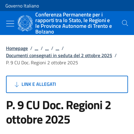
Vai al contenuto
Vai alla navigazione del sito
Governo Italiano
Conferenza Permanente per i
rapporti tra lo Stato, le Regioni e
le Province Autonome di Trento e
Cerca
Bolzano
Homepage
/
...
/
...
/
...
/
Documenti consegnati in seduta del 2 ottobre 2025
/
P. 9 CU Doc. Regioni 2 ottobre 2025
LINK E ALLEGATI
P. 9 CU Doc. Regioni 2
ottobre 2025