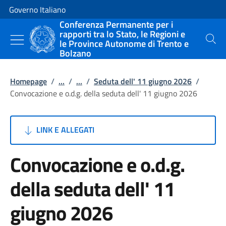
Vai al contenuto
Vai alla navigazione del sito
Governo Italiano
Conferenza Permanente per i
rapporti tra lo Stato, le Regioni e
le Province Autonome di Trento e
Cerca
Bolzano
Homepage
/
...
/
...
/
Seduta dell' 11 giugno 2026
/
Convocazione e o.d.g. della seduta dell' 11 giugno 2026
LINK E ALLEGATI
Convocazione e o.d.g.
della seduta dell' 11
giugno 2026