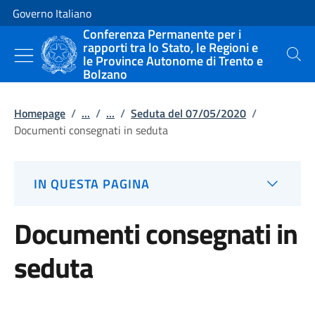
Vai al contenuto
Vai alla navigazione del sito
Governo Italiano
Conferenza Permanente per i
rapporti tra lo Stato, le Regioni e
le Province Autonome di Trento e
Cerca
Bolzano
Homepage
/
...
/
...
/
Seduta del 07/05/2020
/
Documenti consegnati in seduta
IN QUESTA PAGINA
Documenti consegnati in
seduta