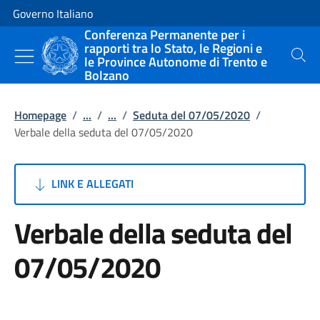
Vai al contenuto
Vai alla navigazione del sito
Governo Italiano
Conferenza Permanente per i
rapporti tra lo Stato, le Regioni e
le Province Autonome di Trento e
Cerca
Bolzano
Homepage
/
...
/
...
/
Seduta del 07/05/2020
/
Verbale della seduta del 07/05/2020
LINK E ALLEGATI
Verbale della seduta del
07/05/2020