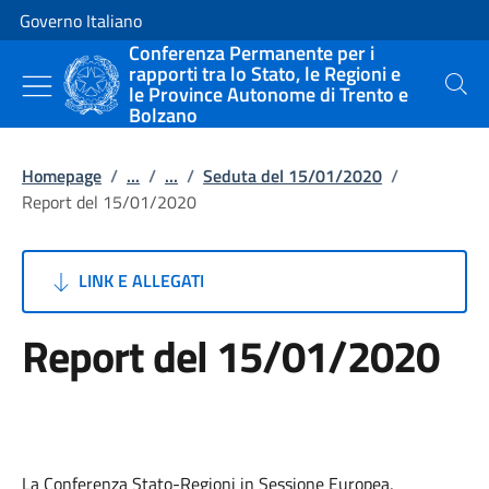
Vai al contenuto
Vai alla navigazione del sito
Governo Italiano
Conferenza Permanente per i
rapporti tra lo Stato, le Regioni e
le Province Autonome di Trento e
Cerca
Bolzano
Homepage
/
...
/
...
/
Seduta del 15/01/2020
/
Report del 15/01/2020
LINK E ALLEGATI
Report del 15/01/2020
La Conferenza Stato-Regioni in Sessione Europea,