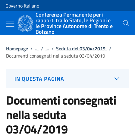
Vai al contenuto
Vai alla navigazione del sito
Governo Italiano
Conferenza Permanente per i
rapporti tra lo Stato, le Regioni e
le Province Autonome di Trento e
Cerca
Bolzano
Homepage
/
...
/
...
/
Seduta del 03/04/2019
/
Documenti consegnati nella seduta 03/04/2019
IN QUESTA PAGINA
Documenti consegnati
nella seduta
03/04/2019