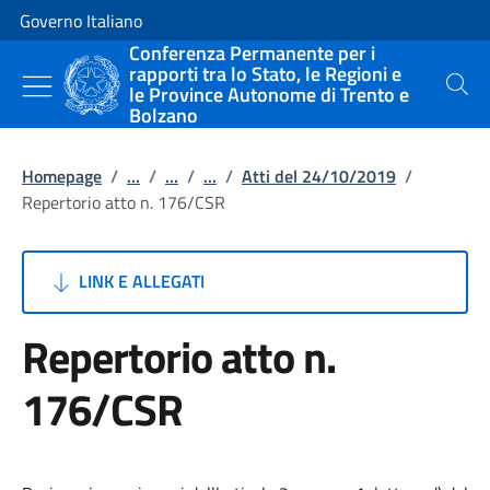
Vai al contenuto
Vai alla navigazione del sito
Governo Italiano
Conferenza Permanente per i
rapporti tra lo Stato, le Regioni e
le Province Autonome di Trento e
Cerca
Bolzano
Homepage
/
...
/
...
/
...
/
Atti del 24/10/2019
/
Repertorio atto n. 176/CSR
LINK E ALLEGATI
Repertorio atto n.
176/CSR