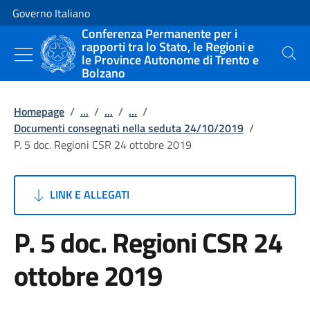
Vai al contenuto
Vai alla navigazione del sito
Governo Italiano
Conferenza Permanente per i
rapporti tra lo Stato, le Regioni e
le Province Autonome di Trento e
Cerca
Bolzano
Homepage
/
...
/
...
/
...
/
Documenti consegnati nella seduta 24/10/2019
/
P. 5 doc. Regioni CSR 24 ottobre 2019
LINK E ALLEGATI
P. 5 doc. Regioni CSR 24
ottobre 2019