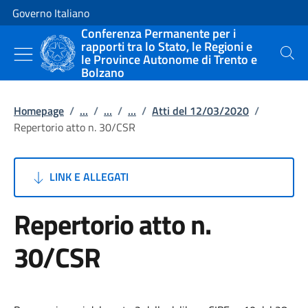
Vai al contenuto
Vai alla navigazione del sito
Governo Italiano
Conferenza Permanente per i
rapporti tra lo Stato, le Regioni e
le Province Autonome di Trento e
Cerca
Bolzano
Homepage
/
...
/
...
/
...
/
Atti del 12/03/2020
/
Repertorio atto n. 30/CSR
LINK E ALLEGATI
Repertorio atto n.
30/CSR